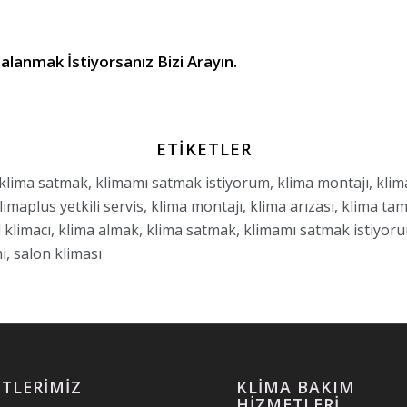
alanmak İstiyorsanız Bizi Arayın.
ETIKETLER
, klima satmak, klimamı satmak istiyorum, klima montajı, klima
imaplus yetkili servis, klima montajı, klima arızası, klima tamir
 2.el klimacı, klima almak, klima satmak, klimamı satmak istiyo
hi, salon kliması
TLERIMIZ
KLIMA BAKIM
HIZMETLERI