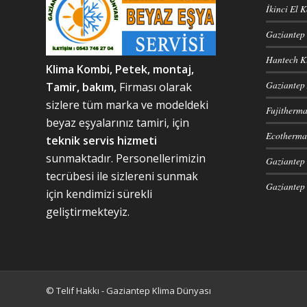
İkinci El 
Gaziantep 
Hantech Kl
Klima Kombi, Petek, m
ontaj,
Gaziantep 
Tamir, bakım,
Firması olarak
sizlere tüm marka ve modeldeki
Fujitherma
beyaz eşyalarınız tamiri, için
Ecotherma 
teknik servis hizmeti
sunmaktadır. Personellerimizin
Gaziantep H
tecrübesi ile sizlereni sunmak
Gaziantep 
için kendimizi sürekli
geliştirmekteyiz.
© Telif Hakkı - Gaziantep Klima Dünyası