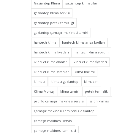
Gaziantep Klima
gaziantep klimacılar
gaziantep klima servisi
gaziantep petek temizliği
gaziantep çamaşır makinesi tamiri
hantech klima
hantech klima arıza kodları
hantech klima fiyatları
hantech klima yorum
ikinci el klima alanlar
ikinci el klima fiyatları
ikinci el klima satanlar
klima bakımı
klimacı
klimacı gaziantep
klimacım
Klima Montaj
klima tamiri
petek temizlik
profilo çamaşır makinesi servisi
salon kliması
Çamaşır makinesi Tamircisi Gaziantep
çamaşır makinesi servisi
çamaşır makinesi tamircisi