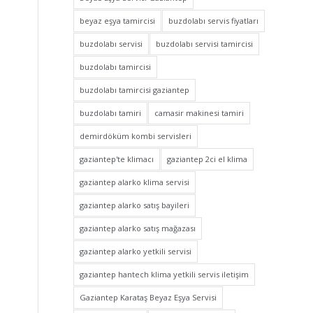
beyaz eşya tamircisi
buzdolabı servis fiyatları
buzdolabı servisi
buzdolabı servisi tamircisi
buzdolabı tamircisi
buzdolabı tamircisi gaziantep
buzdolabı tamiri
camasir makinesi tamiri
demirdöküm kombi servisleri
gaziantep'te klimacı
gaziantep 2ci el klima
gaziantep alarko klima servisi
gaziantep alarko satış bayileri
gaziantep alarko satış mağazası
gaziantep alarko yetkili servisi
gaziantep hantech klima yetkili servis iletişim
Gaziantep Karataş Beyaz Eşya Servisi