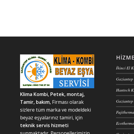
HIZME
İkinci El 
Gaziantep 
Hantech Kl
Klima Kombi, Petek, m
ontaj,
Gaziantep 
Tamir, bakım,
Firması olarak
sizlere tüm marka ve modeldeki
Fujitherma
beyaz eşyalarınız tamiri, için
Ecotherma 
teknik servis hizmeti
sunmaktadır. Personellerimizin