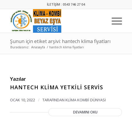
İLETİŞİM : 0543 746 27 04
Şunun için etiket arşivi: hantech klima fiyatları
Buradasınız:
Anasayfa
/
hantech klima fiyatları
Yazılar
HANTECH KLIMA YETKILI SERVIS
/
OCAK 10, 2022
TARAFINDAN
KLIMA KOMBI DÜNYASI
DEVAMINI OKU