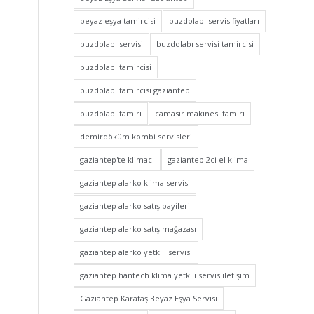
beyaz eşya tamircisi
buzdolabı servis fiyatları
buzdolabı servisi
buzdolabı servisi tamircisi
buzdolabı tamircisi
buzdolabı tamircisi gaziantep
buzdolabı tamiri
camasir makinesi tamiri
demirdöküm kombi servisleri
gaziantep'te klimacı
gaziantep 2ci el klima
gaziantep alarko klima servisi
gaziantep alarko satış bayileri
gaziantep alarko satış mağazası
gaziantep alarko yetkili servisi
gaziantep hantech klima yetkili servis iletişim
Gaziantep Karataş Beyaz Eşya Servisi