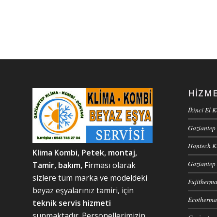
HIZME
İkinci El 
Gaziantep 
Hantech Kl
Klima Kombi, Petek, m
ontaj,
Gaziantep 
Tamir, bakım,
Firması olarak
sizlere tüm marka ve modeldeki
Fujitherma
beyaz eşyalarınız tamiri, için
Ecotherma 
teknik servis hizmeti
sunmaktadır. Personellerimizin