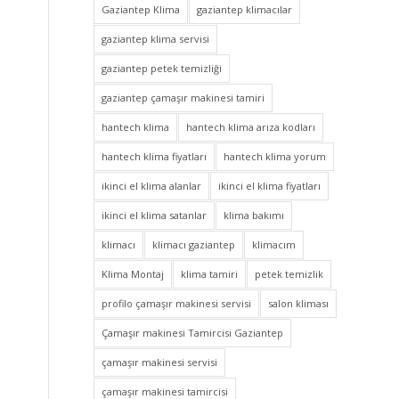
Gaziantep Klima
gaziantep klimacılar
gaziantep klima servisi
gaziantep petek temizliği
gaziantep çamaşır makinesi tamiri
hantech klima
hantech klima arıza kodları
hantech klima fiyatları
hantech klima yorum
ikinci el klima alanlar
ikinci el klima fiyatları
ikinci el klima satanlar
klima bakımı
klimacı
klimacı gaziantep
klimacım
Klima Montaj
klima tamiri
petek temizlik
profilo çamaşır makinesi servisi
salon kliması
Çamaşır makinesi Tamircisi Gaziantep
çamaşır makinesi servisi
çamaşır makinesi tamircisi